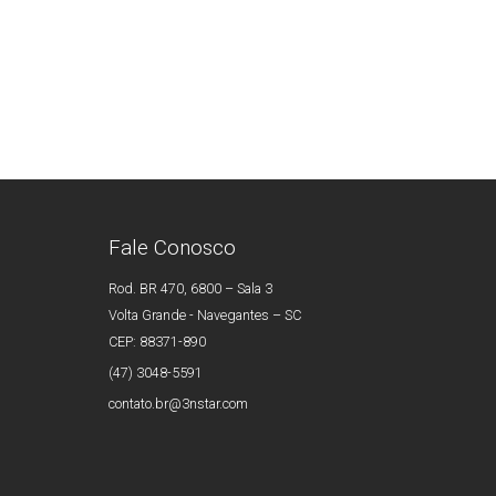
Fale Conosco
Rod. BR 470, 6800 – Sala 3
Volta Grande - Navegantes – SC
CEP: 88371-890
(47) 3048-5591
contato.br@3nstar.com