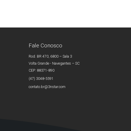
Fale Conosco
Rod. BR 470, 6800 – Sala 3
Volta Grande - Navegantes – SC
CEP: 88371-890
(47) 3048-5591
contato.br@3nstar.com